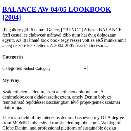
BALANCE AW 04/05 LOOKBOOK
[2004]
[flagallery gid=6 name=Gallery] ”BLNC ”] A hazai BALANCE
férfi casual és clubwear márával több mint hat évig dolgoztam
együtt. Az itt látható look-book (egy része) volt az első munka amit
a cég részére készítettem. A 2004-2005 őszi-téli tervsort...
Categories
Categories
My Way
Szakterületem a denim, ezen a területen doktoráltam. A
denimglobe.com oldalat szerkesztem, amely Denim bolygó
fenntartható fejlődéssel összhangban lévő projektjeinek szakmai
platformja.
The main field of my interest is denim. I recieved my DLA degree
from MOME University. I run site denimglobe.com - Weblog of
Globe Denim, and professional platform of sustainable design