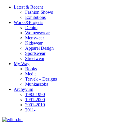
Latest & Recent
Fashion Shows
Exhibitions
Works&Projects
Denim
Womenswear
Menswear
Kidswear
Apparel Design
Sportswear
Streetwear
My Way
Books
Media
Tervek – Designs
Munkaszoba
Archyvum
1983-1990
1991-2000
2001-2010
2011-