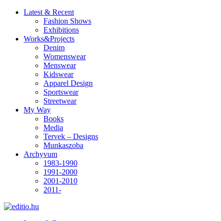
Latest & Recent
Fashion Shows
Exhibitions
Works&Projects
Denim
Womenswear
Menswear
Kidswear
Apparel Design
Sportswear
Streetwear
My Way
Books
Media
Tervek – Designs
Munkaszoba
Archyvum
1983-1990
1991-2000
2001-2010
2011-