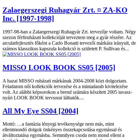
Zalaegerszegi Ruhagyár Zrt. ¤ ZA-KO
Inc. [1997-1998]
1997-98-ban a Zalaegerszegi Ruhagyár Zrt. tervezője voltam. Négy
szezon férfiruházati kollekcióját terveztem meg a gyár részére. Az
arculatfejlesztés főként a Carlo Bonatti tervezői márkára irányult, de
számos klasszikus kapszula kollekció is született P. Sullivan és...
MISSO LOOK BOOK SS05 [2005]
A hazai MISSO ruházati márkának 2004-2008 közt dolgoztam.
Feladatom női kollekciók tervezése és a mintadarab kivitelezése
volt. Az alábbi képsorokon a brend számára készített 2005 tavasz-
nyári LOOK BOOK tervsorai láthatók....
All My Eye SS04 [2004]
Mottó: …a fantázia lényegi tevékenysége nem más, mint
ellentmondó dolgok önkényes összekapcsolása egymással és
átváltoztatása egymásba. Semmilyen csoda nem mond ellent a