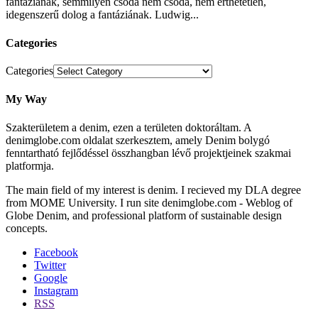
fantáziának, semmilyen csoda nem csoda, nem érthetetlen,
idegenszerű dolog a fantáziának. Ludwig...
Categories
Categories
My Way
Szakterületem a denim, ezen a területen doktoráltam. A
denimglobe.com oldalat szerkesztem, amely Denim bolygó
fenntartható fejlődéssel összhangban lévő projektjeinek szakmai
platformja.
The main field of my interest is denim. I recieved my DLA degree
from MOME University. I run site denimglobe.com - Weblog of
Globe Denim, and professional platform of sustainable design
concepts.
Facebook
Twitter
Google
Instagram
RSS