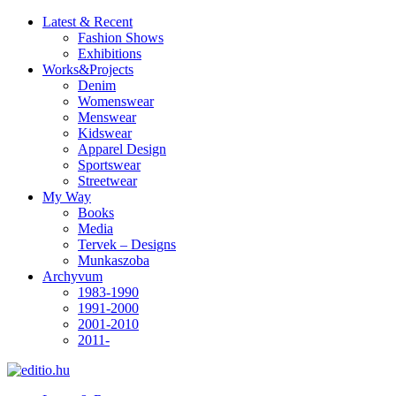
Latest & Recent
Fashion Shows
Exhibitions
Works&Projects
Denim
Womenswear
Menswear
Kidswear
Apparel Design
Sportswear
Streetwear
My Way
Books
Media
Tervek – Designs
Munkaszoba
Archyvum
1983-1990
1991-2000
2001-2010
2011-