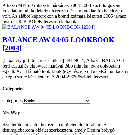
A hazai MISSO ruházati márkának 2004-2008 közt dolgoztam.
Feladatom női kollekciók tervezése és a mintadarab kivitelezése
volt. Az alábbi képsorokon a brend számára készített 2005 tavasz-
nyári LOOK BOOK tervsorai láthatók....
BALANCE AW 04/05 LOOKBOOK
[2004]
[flagallery gid=6 name=Gallery] ”BLNC ”] A hazai BALANCE
férfi casual és clubwear márával több mint hat évig dolgoztam
együtt. Az itt látható look-book (egy része) volt az első munka amit
a cég részére készítettem. A 2004-2005 őszi-téli tervsort...
Categories
Categories
My Way
Szakterületem a denim, ezen a területen doktoráltam. A
denimglobe.com oldalat szerkesztem, amely Denim bolygó