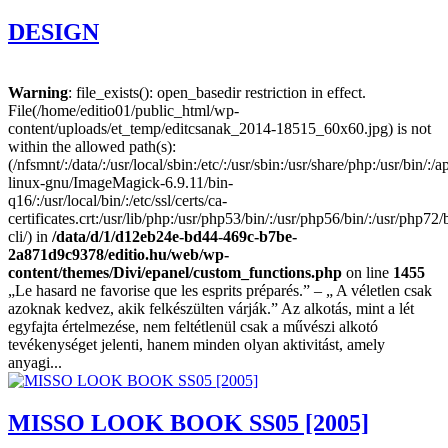
DESIGN
Warning
: file_exists(): open_basedir restriction in effect.
File(/home/editio01/public_html/wp-
content/uploads/et_temp/editcsanak_2014-18515_60x60.jpg) is not
within the allowed path(s):
(/nfsmnt/:/data/:/usr/local/sbin:/etc/:/usr/sbin:/usr/share/php:/usr/bin
linux-gnu/ImageMagick-6.9.11/bin-
q16/:/usr/local/bin/:/etc/ssl/certs/ca-
certificates.crt:/usr/lib/php:/usr/php53/bin/:/usr/php56/bin/:/usr/php7
cli/) in
/data/d/1/d12eb24e-bd44-469c-b7be-
2a871d9c9378/editio.hu/web/wp-
content/themes/Divi/epanel/custom_functions.php
on line
1455
„Le hasard ne favorise que les esprits préparés.” – „ A véletlen csak
azoknak kedvez, akik felkészülten várják.” Az alkotás, mint a lét
egyfajta értelmezése, nem feltétlenül csak a művészi alkotó
tevékenységet jelenti, hanem minden olyan aktivitást, amely
anyagi...
MISSO LOOK BOOK SS05 [2005]