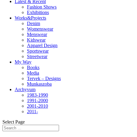
Latest & Recent
Fashion Shows
Exhibitions
Works&Projects
Denim
Womenswear
Menswear
Kidswear
Apparel Design
Sportswear
Streetwear
My Way
Books
Media
Tervek – Designs
Munkaszoba
Archyvum
1983-1990
1991-2000
2001-2010
2011-
Select Page