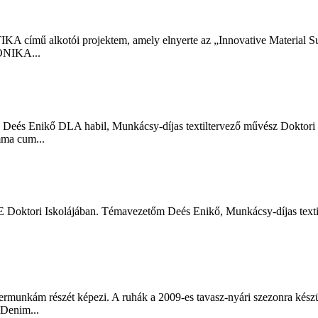
című alkotói projektem, amely elnyerte az „Innovative Material Sus
KONIKA...
eés Enikő DLA habil, Munkácsy-díjas textiltervező művész Doktori (
mma cum...
Doktori Iskolájában. Témavezetőm Deés Enikő, Munkácsy-díjas textil
nkám részét képezi. A ruhák a 2009-es tavasz-nyári szezonra készül
 Denim...