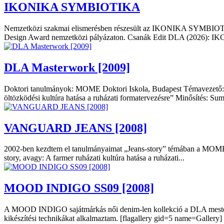
IKONIKA SYMBIOTIKA
Nemzetközi szakmai elismerésben részesült az IKONIKA SYMBIOTIKA 
Design Award nemzetközi pályázaton. Csanák Edit DLA (2026): I
DLA Masterwork [2009]
Doktori tanulmányok: MOME Doktori Iskola, Budapest Témavezető: D
öltözködési kultúra hatása a ruházati formatervezésre” Minősítés: Su
VANGUARD JEANS [2008]
2002-ben kezdtem el tanulmányaimat „Jeans-story” témában a MOME 
story, avagy: A farmer ruházati kultúra hatása a ruházati...
MOOD INDIGO SS09 [2008]
A MOOD INDIGO sajátmárkás női denim-len kollekció a DLA mestermu
kikészítési technikákat alkalmaztam. [flagallery gid=5 name=Gallery]