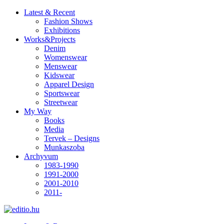
Latest & Recent
Fashion Shows
Exhibitions
Works&Projects
Denim
Womenswear
Menswear
Kidswear
Apparel Design
Sportswear
Streetwear
My Way
Books
Media
Tervek – Designs
Munkaszoba
Archyvum
1983-1990
1991-2000
2001-2010
2011-