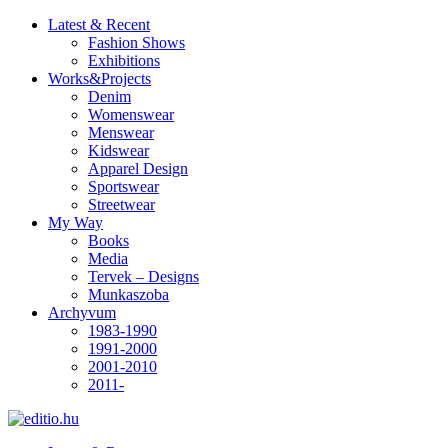
Latest & Recent
Fashion Shows
Exhibitions
Works&Projects
Denim
Womenswear
Menswear
Kidswear
Apparel Design
Sportswear
Streetwear
My Way
Books
Media
Tervek – Designs
Munkaszoba
Archyvum
1983-1990
1991-2000
2001-2010
2011-