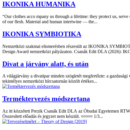
IKONIKA HUMANIKA
“Our clothes acco mpany us through a lifetime: they protect us, serve 
of our flesh. Material and human intertwine — the...
IKONIKA SYMBIOTIKA
Nemzetközi szakmai elismerésben részesült az IKONIKA SYMBIOTIKA 
Design Award nemzetközi pályázaton. Csanák Edit DLA (2026): I
Divat a járvány alatt, és után
A világjárvány a divatipar minden szögletét megfertőzte: a gazdasági v
tekintélyes nemzetközi hírcsatornán közölt értékes...
Terméktervezés módszertana
Az itt közzétett Prezik Csanák Edit DLA az Óbudai Egyetemen RTW
Összesített előadás és jegyzet nem készült. ¤¤¤¤¤ 1/3...