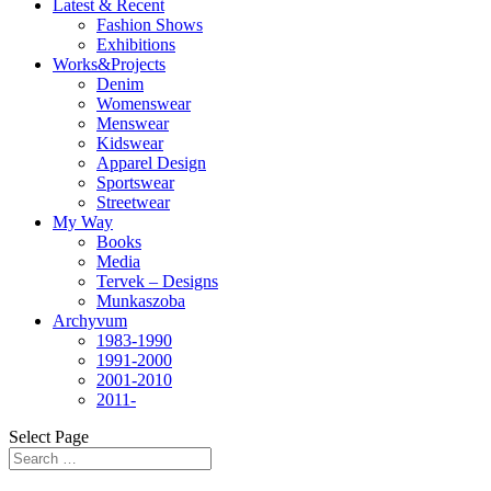
Latest & Recent
Fashion Shows
Exhibitions
Works&Projects
Denim
Womenswear
Menswear
Kidswear
Apparel Design
Sportswear
Streetwear
My Way
Books
Media
Tervek – Designs
Munkaszoba
Archyvum
1983-1990
1991-2000
2001-2010
2011-
Select Page