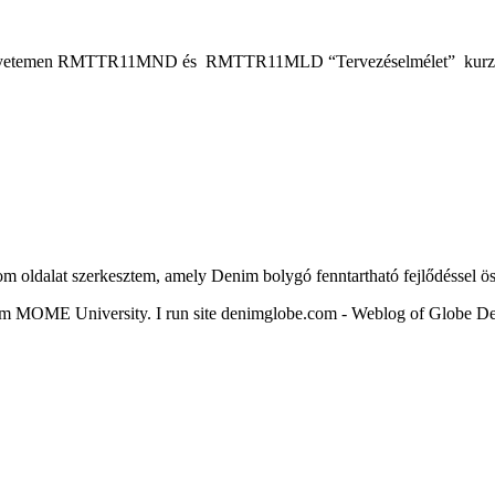
 Egyetemen RMTTR11MND és RMTTR11MLD “Tervezéselmélet” kurzusok 
om oldalat szerkesztem, amely Denim bolygó fenntartható fejlődéssel ö
om MOME University. I run site denimglobe.com - Weblog of Globe Deni