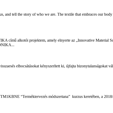
us, and tell the story of who we are. The textile that embraces our bod
című alkotói projektem, amely elnyerte az „Innovative Material Sus
KONIKA...
isszaesés elbocsátásokat kényszerített ki, újfajta bizonytalanságokat v
TM1KBNE “Terméktervezés módszertana” kurzus keretében, a 2018/19_