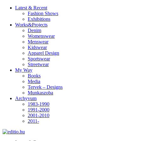
Latest & Recent
Fashion Shows
Exhibitions
Works&Projects
Denim
Womenswear
Menswear
Kidswear
Apparel Design
Sportswear
Streetwear
My Way
Books
Media
Tervek – Designs
Munkaszoba
Archyvum
1983-1990
1991-2000
2001-2010
2011-