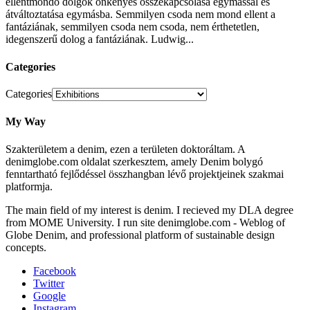
ellentmondó dolgok önkényes összekapcsolása egymással és
átváltoztatása egymásba. Semmilyen csoda nem mond ellent a
fantáziának, semmilyen csoda nem csoda, nem érthetetlen,
idegenszerű dolog a fantáziának. Ludwig...
Categories
Categories
My Way
Szakterületem a denim, ezen a területen doktoráltam. A
denimglobe.com oldalat szerkesztem, amely Denim bolygó
fenntartható fejlődéssel összhangban lévő projektjeinek szakmai
platformja.
The main field of my interest is denim. I recieved my DLA degree
from MOME University. I run site denimglobe.com - Weblog of
Globe Denim, and professional platform of sustainable design
concepts.
Facebook
Twitter
Google
Instagram