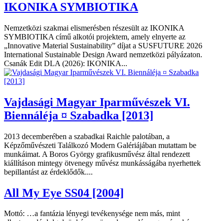
IKONIKA SYMBIOTIKA
Nemzetközi szakmai elismerésben részesült az IKONIKA
SYMBIOTIKA című alkotói projektem, amely elnyerte az
„Innovative Material Sustainability” díjat a SUSFUTURE 2026
International Sustainable Design Award nemzetközi pályázaton.
Csanák Edit DLA (2026): IKONIKA...
Vajdasági Magyar Iparművészek VI.
Biennáléja ¤ Szabadka [2013]
2013 decemberében a szabadkai Raichle palotában, a
Képzőművészeti Találkozó Modern Galériájában mutattam be
munkáimat. A Boros György grafikusművész által rendezett
kiállításon mintegy ötvenegy művész munkásságába nyerhettek
bepillantást az érdeklődők....
All My Eye SS04 [2004]
Mottó: …a fantázia lényegi tevékenysége nem más, mint