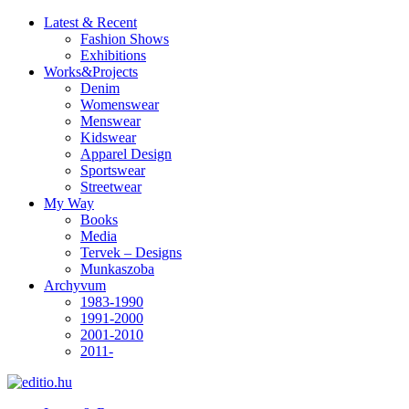
Latest & Recent
Fashion Shows
Exhibitions
Works&Projects
Denim
Womenswear
Menswear
Kidswear
Apparel Design
Sportswear
Streetwear
My Way
Books
Media
Tervek – Designs
Munkaszoba
Archyvum
1983-1990
1991-2000
2001-2010
2011-