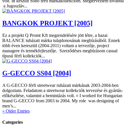
volt. Itt készült Soho férfi márkakollekcióm. Megterveztem továbbá
a Jugoszláv...
BANGKOK PROJEKT [2005]
Ez a projekt Q Promt Kft megrendelésére jött létre, a hazai
BALANCE tuházati márka tulajdonosának megbízásából. Ennek
több éven keresztül (2004-2011) voltam a tervezője, project
managere és termékfejlesztője. Szerződéses megbízásom casual
típusú férfi kollekciók...
G-GECCO SS04 [2004]
A G-GECCO férfi streetwear ruházati márkának 2003-2004-ben
dolgoztam. Feladatom a streetwear kollekciók tervezése és gyártás-
előkészítése, valamint a bemintázás volt. ¤ I worked for Hungarian
brand G-GECCO from 2003 to 2004. My role was designing of
men’s...
« Older Entries
Categories