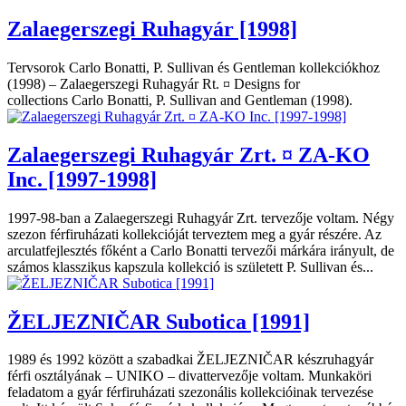
Zalaegerszegi Ruhagyár [1998]
Tervsorok Carlo Bonatti, P. Sullivan és Gentleman kollekciókhoz
(1998) – Zalaegerszegi Ruhagyár Rt. ¤ Designs for
collections Carlo Bonatti, P. Sullivan and Gentleman (1998).
Zalaegerszegi Ruhagyár Zrt. ¤ ZA-KO
Inc. [1997-1998]
1997-98-ban a Zalaegerszegi Ruhagyár Zrt. tervezője voltam. Négy
szezon férfiruházati kollekcióját terveztem meg a gyár részére. Az
arculatfejlesztés főként a Carlo Bonatti tervezői márkára irányult, de
számos klasszikus kapszula kollekció is született P. Sullivan és...
ŽELJEZNIČAR Subotica [1991]
1989 és 1992 között a szabadkai ŽELJEZNIČAR készruhagyár
férfi osztályának – UNIKO – divattervezője voltam. Munkaköri
feladatom a gyár férfiruházati szezonális kollekcióinak tervezése