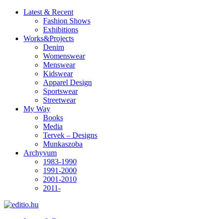
Latest & Recent
Fashion Shows
Exhibitions
Works&Projects
Denim
Womenswear
Menswear
Kidswear
Apparel Design
Sportswear
Streetwear
My Way
Books
Media
Tervek – Designs
Munkaszoba
Archyvum
1983-1990
1991-2000
2001-2010
2011-