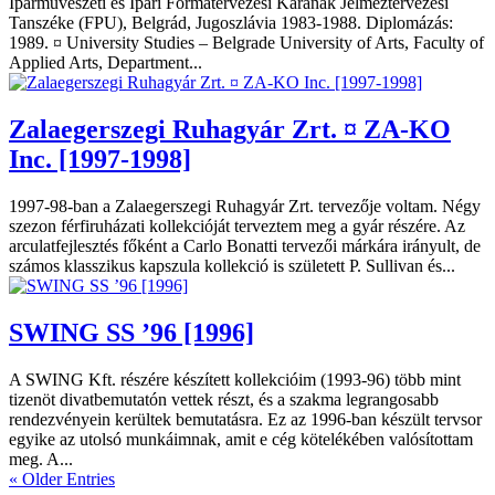
Iparművészeti és Ipari Formatervezési Karának Jelmeztervezési
Tanszéke (FPU), Belgrád, Jugoszlávia 1983-1988. Diplomázás:
1989. ¤ University Studies – Belgrade University of Arts, Faculty of
Applied Arts, Department...
Zalaegerszegi Ruhagyár Zrt. ¤ ZA-KO
Inc. [1997-1998]
1997-98-ban a Zalaegerszegi Ruhagyár Zrt. tervezője voltam. Négy
szezon férfiruházati kollekcióját terveztem meg a gyár részére. Az
arculatfejlesztés főként a Carlo Bonatti tervezői márkára irányult, de
számos klasszikus kapszula kollekció is született P. Sullivan és...
SWING SS ’96 [1996]
A SWING Kft. részére készített kollekcióim (1993-96) több mint
tizenöt divatbemutatón vettek részt, és a szakma legrangosabb
rendezvényein kerültek bemutatásra. Ez az 1996-ban készült tervsor
egyike az utolsó munkáimnak, amit e cég kötelékében valósítottam
meg. A...
« Older Entries